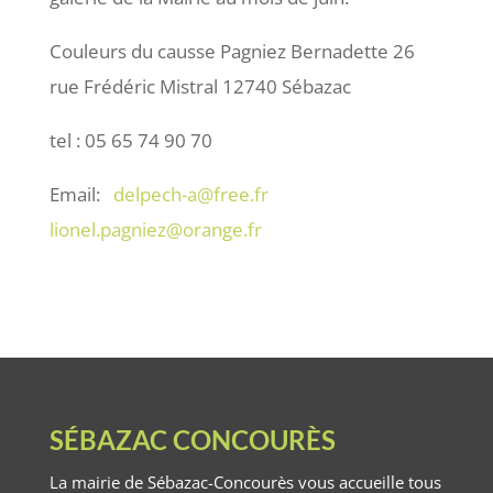
Couleurs du causse Pagniez Bernadette 26
rue Frédéric Mistral 12740 Sébazac
tel : 05 65 74 90 70
Email:
delpech-a@free.fr
lionel.pagniez@orange.fr
SÉBAZAC CONCOURÈS
La mairie de Sébazac-Concourès vous accueille tous