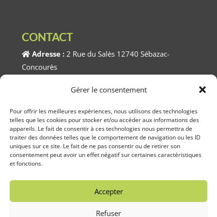
CONTACT
Adresse :
2 Rue du Salès 12740 Sébazac-
Concourès
Téléphone :
05.65.74.90.42
Gérer le consentement
Horaires :
Du Lundi au Vendredi 8h00 à 12h00 /
Pour offrir les meilleures expériences, nous utilisons des technologies
telles que les cookies pour stocker et/ou accéder aux informations des
13h30 à 17h30
appareils. Le fait de consentir à ces technologies nous permettra de
traiter des données telles que le comportement de navigation ou les ID
uniques sur ce site. Le fait de ne pas consentir ou de retirer son
consentement peut avoir un effet négatif sur certaines caractéristiques
et fonctions.
Mairie de Sébazac-Concourès en Aveyron (12) |
Mentions légales
|
RGPD
|
Linov
©2026
Accepter
Refuser