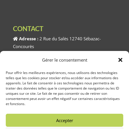
CONTACT
Adresse :
2 Rue du Salès 12740 Sébazac-
Concourès
Téléphone :
05.65.74.90.42
Gérer le consentement
Horaires :
Du Lundi au Vendredi 8h00 à 12h00 /
Pour offrir les meilleures expériences, nous utilisons des technologies
telles que les cookies pour stocker et/ou accéder aux informations des
13h30 à 17h30
appareils. Le fait de consentir à ces technologies nous permettra de
traiter des données telles que le comportement de navigation ou les ID
uniques sur ce site. Le fait de ne pas consentir ou de retirer son
consentement peut avoir un effet négatif sur certaines caractéristiques
et fonctions.
Mairie de Sébazac-Concourès en Aveyron (12) |
Mentions légales
|
RGPD
|
Linov
©2026
Accepter