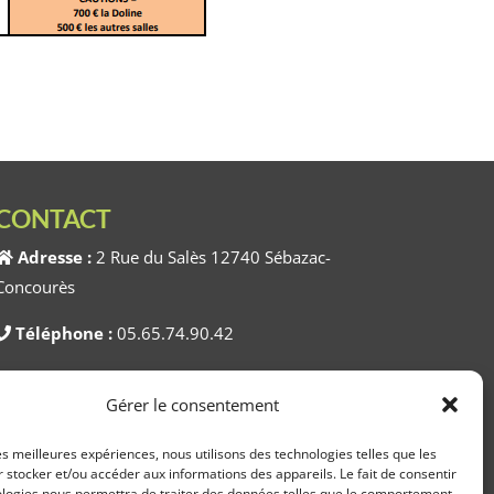
CONTACT
Adresse :
2 Rue du Salès 12740 Sébazac-
Concourès
Téléphone :
05.65.74.90.42
Horaires :
Du Lundi au Vendredi 8h00 à
Gérer le consentement
12h00 / 13h30 à 17h30
les meilleures expériences, nous utilisons des technologies telles que les
 stocker et/ou accéder aux informations des appareils. Le fait de consentir
ologies nous permettra de traiter des données telles que le comportement