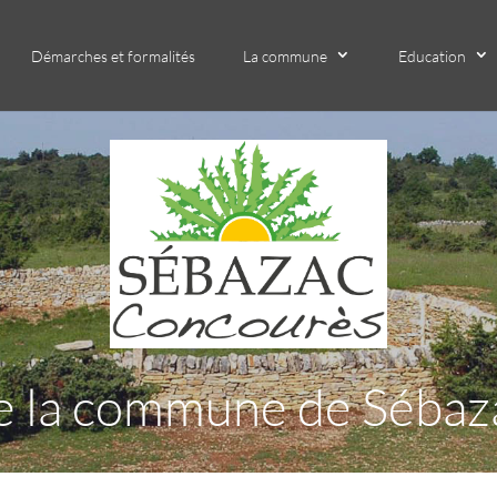
Démarches et formalités
La commune
Education
l de la commune de Séba