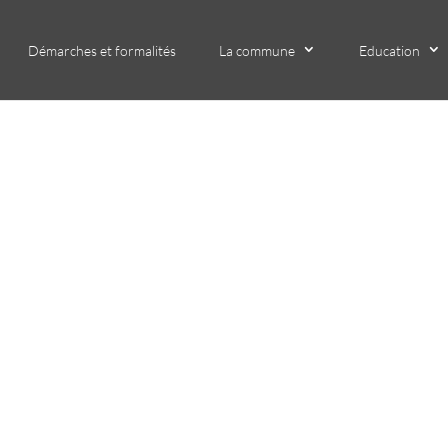
Démarches et formalités
La commune
Education