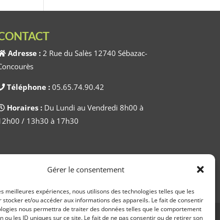
CONTACT
Adresse :
2 Rue du Salès 12740 Sébazac-
Concourès
Téléphone :
05.65.74.90.42
Horaires :
Du Lundi au Vendredi 8h00 à
12h00 / 13h30 à 17h30
Gérer le consentement
les meilleures expériences, nous utilisons des technologies telles que les
 stocker et/ou accéder aux informations des appareils. Le fait de consentir
ologies nous permettra de traiter des données telles que le comportement
n ou les ID uniques sur ce site. Le fait de ne pas consentir ou de retirer son