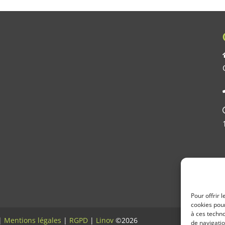
Pour offrir 
cookies pour
à ces techn
 |
Mentions légales
|
RGPD
|
Linov
©2026
de navigatio