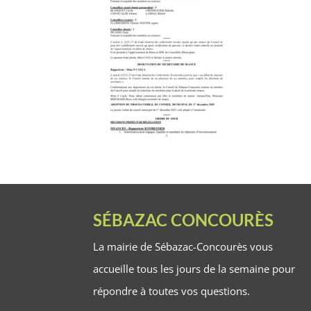
SÉBAZAC CONCOURÈS
La mairie de Sébazac-Concourès vous
accueille tous les jours de la semaine pour
répondre à toutes vos questions.