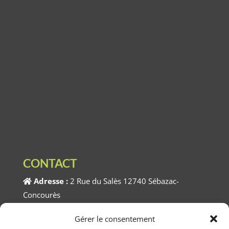
CONTACT
Adresse :
2 Rue du Salès 12740 Sébazac-
Concourès
Téléphone :
05.65.74.90.42
Gérer le consentement