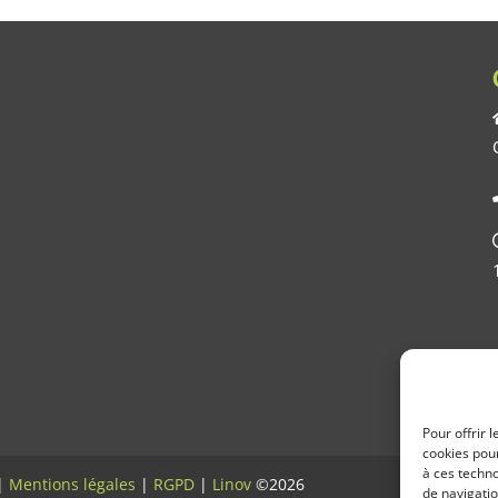
Pour offrir 
cookies pour
à ces techn
 |
Mentions légales
|
RGPD
|
Linov
©2026
de navigatio