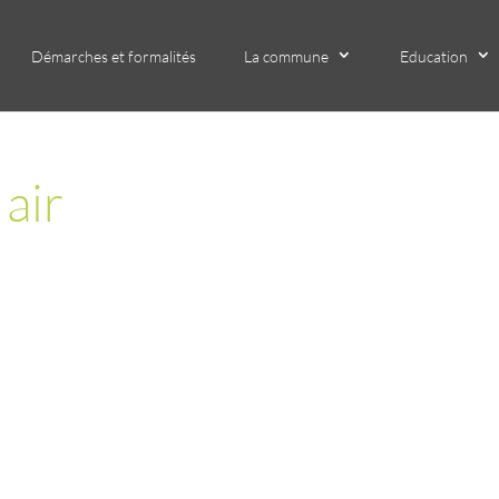
Démarches et formalités
La commune
Education
 air