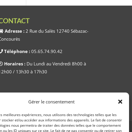
CONTACT
Adresse :
2 Rue du Salès 12740 Sébazac-
Concourès
Téléphone :
05.65.74.90.42
Horaires :
Du Lundi au Vendredi 8h00 à
12h00 / 13h30 à 17h30
Gérer le consentement
les meilleures expériences, nous utilisons des technologies telles que les
 stocker et/ou accéder aux informations des appareils. Le fait de consentir
ologies nous permettra de traiter des données telles que le comportement
n ou les ID uniques sur ce site. Le fait de ne pas consentir ou de retirer son