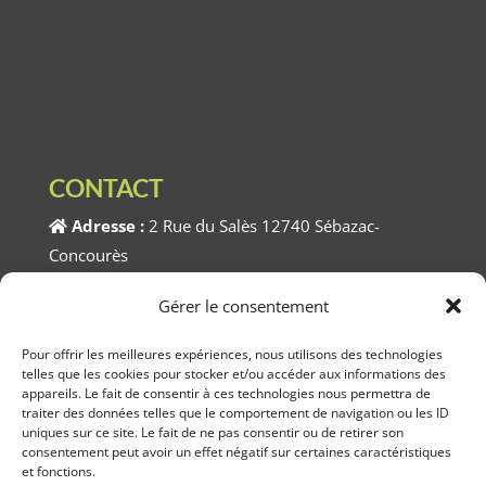
CONTACT
Adresse :
2 Rue du Salès 12740 Sébazac-
Concourès
Téléphone :
05.65.74.90.42
Gérer le consentement
Horaires :
Du Lundi au Vendredi 8h00 à 12h00 /
Pour offrir les meilleures expériences, nous utilisons des technologies
telles que les cookies pour stocker et/ou accéder aux informations des
13h30 à 17h30
appareils. Le fait de consentir à ces technologies nous permettra de
traiter des données telles que le comportement de navigation ou les ID
uniques sur ce site. Le fait de ne pas consentir ou de retirer son
consentement peut avoir un effet négatif sur certaines caractéristiques
et fonctions.