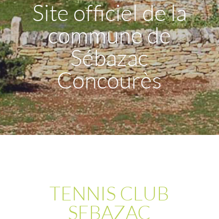
Site officiel de la
commune de
Sébazac
Concourès
TENNIS CLUB
SEBAZAC